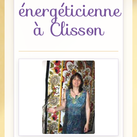
énergéticienne
à Clisson