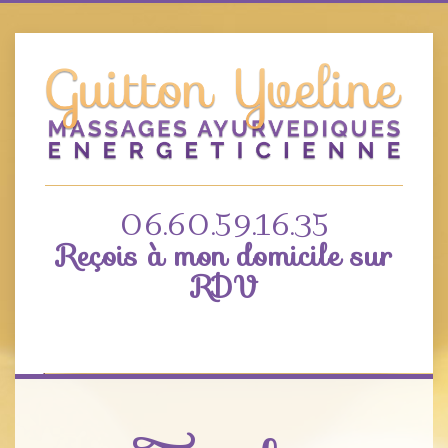
06.60.59.16.35
Reçois à mon domicile sur
RDV