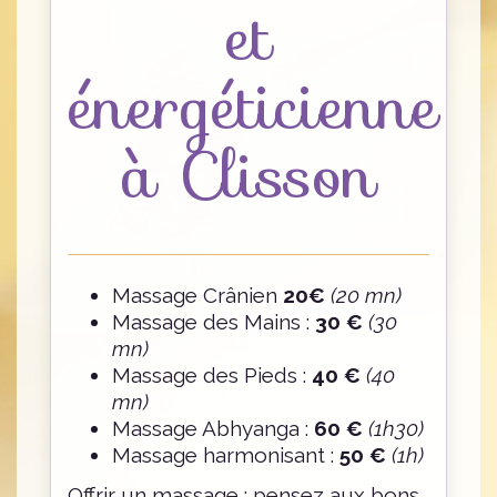
et
énergéticienne
à Clisson
Massage Crânien
20€
(20 mn)
Massage des Mains :
30 €
(30
mn)
Massage des Pieds :
40 €
(40
mn)
Massage Abhyanga :
60
€
(1h30)
Massage harmonisant :
50 €
(1h)
Offrir un massage : pensez aux bons