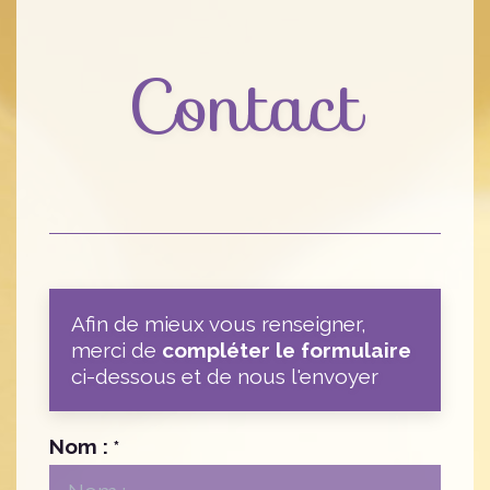
Contact
Afin de mieux vous renseigner,
merci de
compléter le formulaire
ci-dessous et de nous l'envoyer
Nom :
*