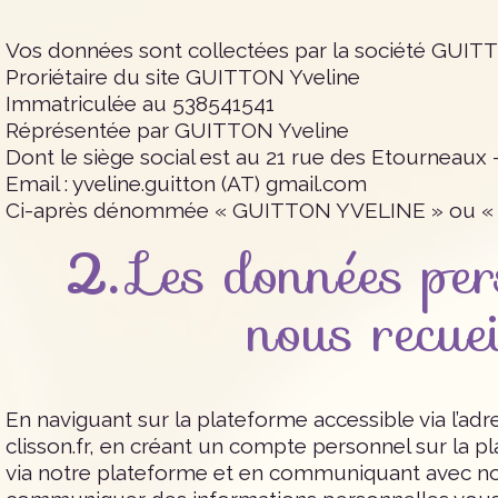
Vos données sont collectées par la société GUI
Proriétaire du site GUITTON Yveline
Immatriculée au 538541541
Réprésentée par GUITTON Yveline
Dont le siège social est au 21 rue des Etourneaux 
Email : yveline.guitton (AT) gmail.com
Ci-après dénommée « GUITTON YVELINE » ou « 
2.
Les données per
nous recue
En naviguant sur la plateforme accessible via l’
clisson.fr, en créant un compte personnel sur la 
via notre plateforme et en communiquant avec n