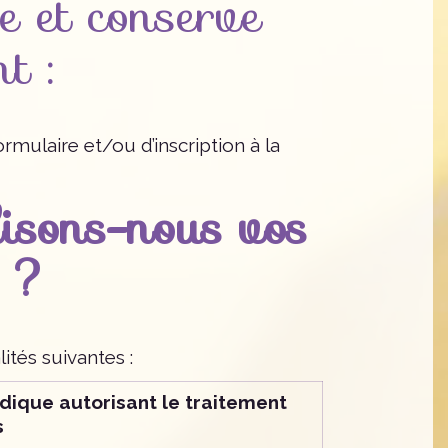
 et conserve
t :
ormulaire et/ou d’inscription à la
ilisons-nous vos
s ?
ités suivantes :
dique autorisant le traitement
s