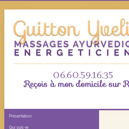
06.60.59.16.35
Reçois à mon domicile sur
Présentation
Qui suis-je